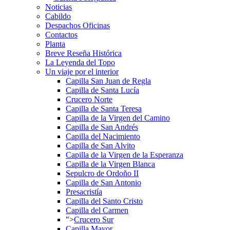
Noticias
Cabildo
Despachos Oficinas
Contactos
Planta
Breve Reseña Histórica
La Leyenda del Topo
Un viaje por el interior
Capilla San Juan de Regla
Capilla de Santa Lucía
Crucero Norte
Capilla de Santa Teresa
Capilla de la Virgen del Camino
Capilla de San Andrés
Capilla del Nacimiento
Capilla de San Alvito
Capilla de la Virgen de la Esperanza
Capilla de la Virgen Blanca
Sepulcro de Ordoño II
Capilla de San Antonio
Presacristía
Capilla del Santo Cristo
Capilla del Carmen
">
Crucero Sur
Capilla Mayor