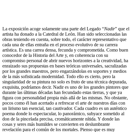
La exposición acoge solamente una parte del Legado “
Nadir
” que el
artista ha donado a la Catedral de León. Han sido seleccionadas las
obras teniendo en cuenta, sobre todo, el carácter representativo que
cada una de ellas entraña en el proceso evolutivo de su carrera
artística. Es una carrea densa, fecunda y comprometida. Como buen
conocedor de la Historia del Arte y, en coherencia con su
compromiso personal de abrir nuevos horizontes a la creatividad, ha
enraizado sus propuestas en bases teóricas universales, sacralizadas
por los grandes maestros, pero engarzándolas en soportes y medios
de la más sofisticada modernidad. Todo ello es cierto, pero la
singularidad de su pintura no solo es fruto de una técnica depurada,
exquisita, podríamos decir. Nadir es uno de los grandes pintores que
durante las últimas décadas han fecundado estas tierras, y que ya
figura con personalidad propia más allá de las mismas. No obstante,
pocos como él han acertado a refrescar el arte de nuestros días con
un lirismo tan esencial, tan cautivador. Cada cuadro es un auténtico
poema donde lo espectacular, lo panorámico, subyace sometido al
don de la pincelada precisa, cromáticamente nítida. Y donde las
cosas y seres más humildes se convierten en deslumbrante
revelación para el común de los mortales. Pienso que es muy