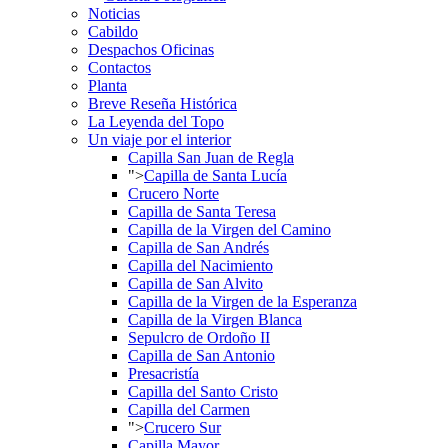
Noticias
Cabildo
Despachos Oficinas
Contactos
Planta
Breve Reseña Histórica
La Leyenda del Topo
Un viaje por el interior
Capilla San Juan de Regla
">
Capilla de Santa Lucía
Crucero Norte
Capilla de Santa Teresa
Capilla de la Virgen del Camino
Capilla de San Andrés
Capilla del Nacimiento
Capilla de San Alvito
Capilla de la Virgen de la Esperanza
Capilla de la Virgen Blanca
Sepulcro de Ordoño II
Capilla de San Antonio
Presacristía
Capilla del Santo Cristo
Capilla del Carmen
">
Crucero Sur
Capilla Mayor