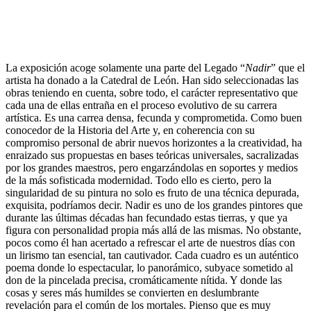
La exposición acoge solamente una parte del Legado “
Nadir
” que el
artista ha donado a la Catedral de León. Han sido seleccionadas las
obras teniendo en cuenta, sobre todo, el carácter representativo que
cada una de ellas entraña en el proceso evolutivo de su carrera
artística. Es una carrea densa, fecunda y comprometida. Como buen
conocedor de la Historia del Arte y, en coherencia con su
compromiso personal de abrir nuevos horizontes a la creatividad, ha
enraizado sus propuestas en bases teóricas universales, sacralizadas
por los grandes maestros, pero engarzándolas en soportes y medios
de la más sofisticada modernidad. Todo ello es cierto, pero la
singularidad de su pintura no solo es fruto de una técnica depurada,
exquisita, podríamos decir. Nadir es uno de los grandes pintores que
durante las últimas décadas han fecundado estas tierras, y que ya
figura con personalidad propia más allá de las mismas. No obstante,
pocos como él han acertado a refrescar el arte de nuestros días con
un lirismo tan esencial, tan cautivador. Cada cuadro es un auténtico
poema donde lo espectacular, lo panorámico, subyace sometido al
don de la pincelada precisa, cromáticamente nítida. Y donde las
cosas y seres más humildes se convierten en deslumbrante
revelación para el común de los mortales. Pienso que es muy