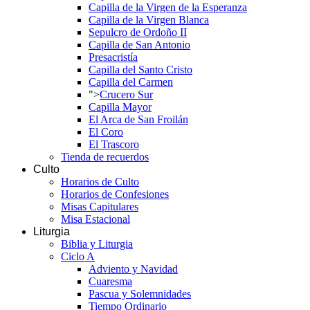
Capilla de la Virgen de la Esperanza
Capilla de la Virgen Blanca
Sepulcro de Ordoño II
Capilla de San Antonio
Presacristía
Capilla del Santo Cristo
Capilla del Carmen
">
Crucero Sur
Capilla Mayor
El Arca de San Froilán
El Coro
El Trascoro
Tienda de recuerdos
Culto
Horarios de Culto
Horarios de Confesiones
Misas Capitulares
Misa Estacional
Liturgia
Biblia y Liturgia
Ciclo A
Adviento y Navidad
Cuaresma
Pascua y Solemnidades
Tiempo Ordinario