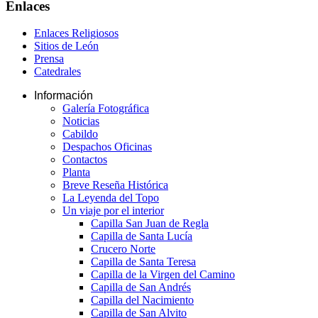
Enlaces
Enlaces Religiosos
Sitios de León
Prensa
Catedrales
Información
Galería Fotográfica
Noticias
Cabildo
Despachos Oficinas
Contactos
Planta
Breve Reseña Histórica
La Leyenda del Topo
Un viaje por el interior
Capilla San Juan de Regla
Capilla de Santa Lucía
Crucero Norte
Capilla de Santa Teresa
Capilla de la Virgen del Camino
Capilla de San Andrés
Capilla del Nacimiento
Capilla de San Alvito