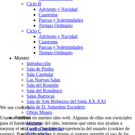
Ciclo B
Adviento y Navidad
Cuaresma
Pascua y Solemnidades
Tiempo Ordinario
Ciclo C
Adviento y Navidad
Cuaresma
Pascua y Solemnidades
Tiempo Ordinario
Museo
Introducción
Sala de Piedra
Sala Capitular
Las Nuevas Salas
Sala del Rosetón
Sala del Románico
Salas Barrocas
Sala de Arte Religioso del Siglo XX-XXI
Sala de D. Saturnino Escudero
We use cookies
Obras Museo
Usamos cookies en nuestro sitio web. Algunas de ellas son esenciales
Archivo
para el funcionamiento del sitio, mientras que otras nos ayudan a
Historia
mejorar el sitio web y también la experiencia del usuario (cookies de
Fondo Documental
rastreo). Puedes decidir por ti mismo si quieres permitir el uso de las
Bibliografía