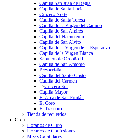
Capilla San Juan de Regla
Capilla de Santa Lucía
Crucero Norte
Capilla de Santa Teresa
Capilla de la Virgen del Camino
Capilla de San Andrés
Capilla del Nacimiento
Capilla de San Alvito
Capilla de la Virgen de la Esperanza
Capilla de la Virgen Blanca
Sepulcro de Ordoño II
Capilla de San Antonio
Presacristía
Capilla del Santo Cristo
Capilla del Carmen
">
Crucero Sur
Capilla Mayor
El Arca de San Froilán
El Coro
El Trascoro
Tienda de recuerdos
Culto
Horarios de Culto
Horarios de Confesiones
Misas Capitulares