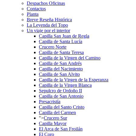
Despachos Oficinas
Contactos
Planta
Breve Reseña Histórica
La Leyenda del Topo
Un viaje por el interior
Capilla San Juan de Regla
Capilla de Santa Lucía
Crucero Norte
Capilla de Santa Teresa
Capilla de la Virgen del Camino
Capilla de San Andrés
Capilla del Nacimiento
Capilla de San Alvito
Capilla de la Virgen de la Esperanza
Capilla de la Virgen Blanca
Sepulcro de Ordoño II
Capilla de San Antonio
Presacristía
Capilla del Santo Cristo
Capilla del Carmen
">
Crucero Sur
Capilla Mayor
El Arca de San Froilán
El Coro