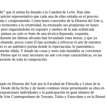
ir
” que el artista ha donado a la Catedral de León. Han sido
carácter representativo que cada una de ellas entraña en el proceso
ecunda y comprometida. Como buen conocedor de la Historia del Arte y,
horizontes a la creatividad, ha enraizado sus propuestas en bases
s, pero engarzándolas en soportes y medios de la más sofisticada
 pintura no solo es fruto de una técnica depurada, exquisita,
durante las últimas décadas han fecundado estas tierras, y que ya
obstante, pocos como él han acertado a refrescar el arte de nuestros
dro es un auténtico poema donde lo espectacular, lo panorámico,
amente nítida. Y donde las cosas y seres más humildes se convierten
Pienso que es muy necesario un arte con estas características, en las
concierto de toda la composición.
do en Historia del Arte por la Facultad de Filosofía y Letras de la
 Desde dicha fecha y de modo continuo viene presentando su obra en
 exposiciones individuales y la participación en gran número de
al de Arte Contemporáneo de Toronto, Tokio y Estocolmo y en la Bienal