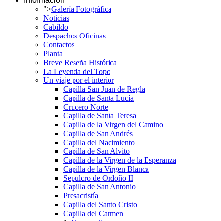
Información
">
Galería Fotográfica
Noticias
Cabildo
Despachos Oficinas
Contactos
Planta
Breve Reseña Histórica
La Leyenda del Topo
Un viaje por el interior
Capilla San Juan de Regla
Capilla de Santa Lucía
Crucero Norte
Capilla de Santa Teresa
Capilla de la Virgen del Camino
Capilla de San Andrés
Capilla del Nacimiento
Capilla de San Alvito
Capilla de la Virgen de la Esperanza
Capilla de la Virgen Blanca
Sepulcro de Ordoño II
Capilla de San Antonio
Presacristía
Capilla del Santo Cristo
Capilla del Carmen