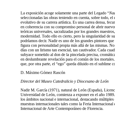
La exposición acoge solamente una parte del Legado “
Nad
seleccionadas las obras teniendo en cuenta, sobre todo, el 
evolutivo de su carrera artística. Es una carrea densa, f
en coherencia con su compromiso personal de abrir nuevos 
teóricas universales, sacralizadas por los grandes maestro
modernidad. Todo ello es cierto, pero la singularidad de su
podríamos decir. Nadir es uno de los grandes pintores que 
figura con personalidad propia más allá de las mismas. No 
días con un lirismo tan esencial, tan cautivador. Cada cua
subyace sometido al don de la pincelada precisa, cromátic
en deslumbrante revelación para el común de los mortales. 
que, por otra parte, el “ego” queda diluido en el sublime 
D. Máximo Gómez Rascón
Director del Museo Catedralicio y Diocesano de León
Nadir M. García (1971), natural de León (España), Licencia
Universidad de León, comienza a exponer en el año 1989.
los ámbitos nacional e internacional, destacando múltiples
muestras internacionales tales como la Feria Internacion
Internacional de Arte Contemporáneo de Florencia.