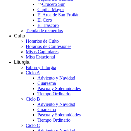
">
Crucero Sur
Capilla Mayor
El Arca de San Froilán
El Coro
El Trascoro
Tienda de recuerdos
Culto
Horarios de Culto
Horarios de Confesiones
Misas Capitulares
Misa Estacional
Liturgia
Biblia y Liturgia
Ciclo A
Adviento y Navidad
Cuaresma
Pascua y Solemnidades
Tiempo Ordinario
Ciclo B
Adviento y Navidad
Cuaresma
Pascua y Solemnidades
Tiempo Ordinario
Ciclo C
Adviento y Navidad