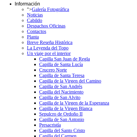
Información
">
Galería Fotográfica
Noticias
Cabildo
Despachos Oficinas
Contactos
Planta
Breve Reseña Histórica
La Leyenda del Topo
Un viaje por el interior
Capilla San Juan de Regla
Capilla de Santa Lucía
Crucero Norte
Capilla de Santa Teresa
Capilla de la Virgen del Camino
Capilla de San Andrés
Capilla del Nacimiento
Capilla de San Alvito
Capilla de la Virgen de la Esperanza
Capilla de la Virgen Blanca
Sepulcro de Ordoño II
Capilla de San Antonio
Presacristía
Capilla del Santo Cristo
Capilla del Carmen