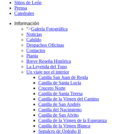
Sitios de León
Prensa
Catedrales
Información
">
Galería Fotográfica
Noticias
Cabildo
Despachos Oficinas
Contactos
Planta
Breve Reseña Histórica
La Leyenda del Topo
Un viaje por el interior
Capilla San Juan de Regla
Capilla de Santa Lucía
Crucero Norte
Capilla de Santa Teresa
Capilla de la Virgen del Camino
Capilla de San Andrés
Capilla del Nacimiento
Capilla de San Alvito
Capilla de la Virgen de la Esperanza
Capilla de la Virgen Blanca
Sepulcro de Ordoño II