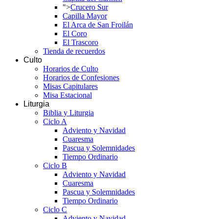
">
Crucero Sur
Capilla Mayor
El Arca de San Froilán
El Coro
El Trascoro
Tienda de recuerdos
Culto
Horarios de Culto
Horarios de Confesiones
Misas Capitulares
Misa Estacional
Liturgia
Biblia y Liturgia
Ciclo A
Adviento y Navidad
Cuaresma
Pascua y Solemnidades
Tiempo Ordinario
Ciclo B
Adviento y Navidad
Cuaresma
Pascua y Solemnidades
Tiempo Ordinario
Ciclo C
Adviento y Navidad