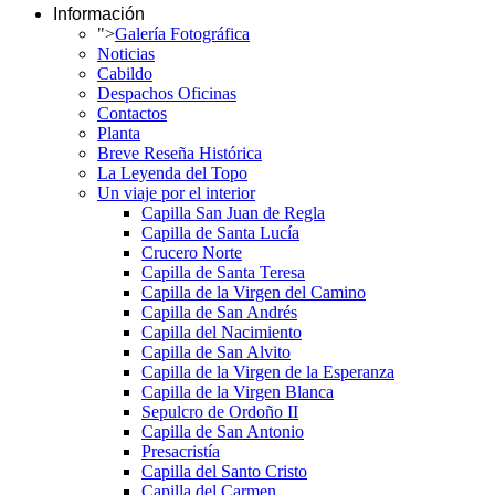
Información
">
Galería Fotográfica
Noticias
Cabildo
Despachos Oficinas
Contactos
Planta
Breve Reseña Histórica
La Leyenda del Topo
Un viaje por el interior
Capilla San Juan de Regla
Capilla de Santa Lucía
Crucero Norte
Capilla de Santa Teresa
Capilla de la Virgen del Camino
Capilla de San Andrés
Capilla del Nacimiento
Capilla de San Alvito
Capilla de la Virgen de la Esperanza
Capilla de la Virgen Blanca
Sepulcro de Ordoño II
Capilla de San Antonio
Presacristía
Capilla del Santo Cristo
Capilla del Carmen