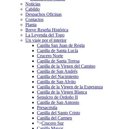
Noticias
Cabildo
Despachos Oficinas
Contactos
Planta
Breve Reseña Histórica
La Leyenda del Topo
Un viaje por el interior
Capilla San Juan de Regla
Capilla de Santa Lucía
Crucero Norte
Capilla de Santa Teresa
Capilla de la Virgen del Camino
Capilla de San Andrés
Capilla del Nacimiento
Capilla de San Alvito
Capilla de la Virgen de la Esperanza
Capilla de la Virgen Blanca
Sepulcro de Ordoño II
Capilla de San Antonio
Presacristía
Capilla del Santo Cristo
Capilla del Carmen
">
Crucero Sur
Capilla Mayor