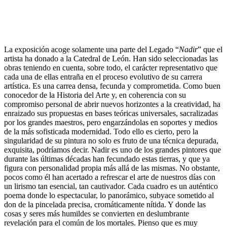
La exposición acoge solamente una parte del Legado “
Nadir
” que el
artista ha donado a la Catedral de León. Han sido seleccionadas las
obras teniendo en cuenta, sobre todo, el carácter representativo que
cada una de ellas entraña en el proceso evolutivo de su carrera
artística. Es una carrea densa, fecunda y comprometida. Como buen
conocedor de la Historia del Arte y, en coherencia con su
compromiso personal de abrir nuevos horizontes a la creatividad, ha
enraizado sus propuestas en bases teóricas universales, sacralizadas
por los grandes maestros, pero engarzándolas en soportes y medios
de la más sofisticada modernidad. Todo ello es cierto, pero la
singularidad de su pintura no solo es fruto de una técnica depurada,
exquisita, podríamos decir. Nadir es uno de los grandes pintores que
durante las últimas décadas han fecundado estas tierras, y que ya
figura con personalidad propia más allá de las mismas. No obstante,
pocos como él han acertado a refrescar el arte de nuestros días con
un lirismo tan esencial, tan cautivador. Cada cuadro es un auténtico
poema donde lo espectacular, lo panorámico, subyace sometido al
don de la pincelada precisa, cromáticamente nítida. Y donde las
cosas y seres más humildes se convierten en deslumbrante
revelación para el común de los mortales. Pienso que es muy