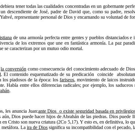
debiera tener todas las cualidades concentradas en un gobernante perfe
 un descendiente de José, padre de David que, como su padre, resolv
de Yahvé, representante personal de Dios y encarnando su voluntad de fo
istiana
de una armonía perfecta entre gentes y pueblos distanciados e 
vivencia de los extremos que une en fantástica armonía. La paz paradis
ue se caracterizan por un mutuo odio mortal.
e
la conversión
como consecuencia del conocimiento adecuado de Dios. 
l
. El contenido esquematizado de su predicación coincide absolu
a los piadosos de la época: los
fariseos
, movimiento de laicos instruid
nte. Había entre ellos diferencias radicales; por ejemplo, los saduceos
brahán
.
os, les anuncia Juan:
ante Dios o existe seguridad basada en privilegio
ás aún, Dios puede hacer hijos de Abrahán de las piedras. Dios puede 
 en Cristo son nueva criatura (2Co 5,17). Y esto es, en definitiva, lo q
a metáfora. La
ira de Dios
significa su incompatibilidad con el pecado, l