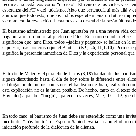
recurre a sucedáneos como “el cielo”. El reino de los cielos y el r
esperanza del AT y del judaísmo. Algo que pertenecía al más allá y q
anuncia que todo esto, que los judíos esperaban para un futuro impred
siempre con la revelación. Llegamos así a descubrir la razón última de
El bautismo administrado por Juan apuntaba ya a una nueva vida con 
pagano, a un no judío, al pueblo de Dios. Era como sepultar el ser a
significaba que, ante Dios, todos –judíos y paganos- se hallan en la m
supuesto, más poderoso que el Bautista (Is 9,1-6; 11,1-10). Pero este
significa la presencia inmediata de Dios y la experiencia personal que 
El texto de Mateo y el paralelo de Lucas (3,18) hablan de dos bautismo
siguen discutiendo hasta el día de hoy sobre la diferencia entre el
catalogación de ambos bautismos:
el bautismo de Juan, realizado con 
esta explicación no es la única posible. De hecho, tanto en el texto d
Enviado (la palabra “fuego”, aparece tres veces, Mt 3,10.11.12; y en Lu
En todo caso, el bautismo de Juan debe ser entendido como una invit
medio del “más fuerte”, el Espíritu Santo llevaría a cabo el último
iniciación profunda de la dialéctica de la alianza.