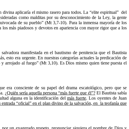
ivina aplicaría el mismo rasero para todos. La “elite espiritual” del
nsideradas como malditas por su desconocimiento de la Ley, la gente
quivocada de su pueblo” (Mt 3,7-10). Para la inmensa mayoría de los
a a los más piadosos y devotos en apariencia con mayor rigor que a los
a salvadora manifestada en el bautismo de penitencia que el Bautista
, esto era urgente. En nuestras categorías actuales la predicación de
do y arrojado al fuego” (Mt 3,10). Es Dios mismo quien tiene puesta el
que era consciente de su papel del drama escatológico, pero que se
ba.
¿Quién sería aquella persona “más fuerte que él”?
El Bautista sabía
ultad alguna en la identificación del
más fuerte
. Los oyentes de Juan
u entrada “oficial” en el plan divino de la salvación, en la teofanía que
ble, por un exagerado respeto, pronunciar siquiera el nombre de Dios y