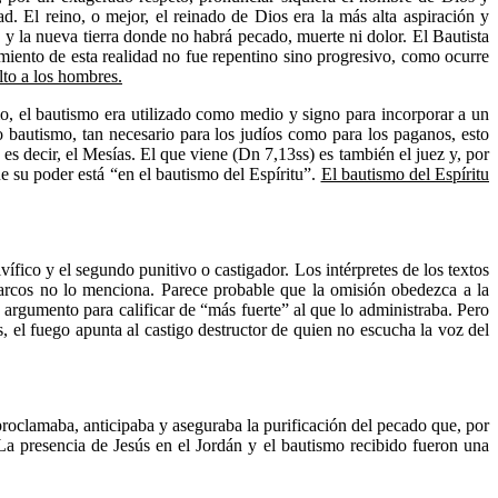
. El reino, o mejor, el reinado de Dios era la más alta aspiración y
y la nueva tierra donde no habrá pecado, muerte ni dolor. El Bautista
imiento de esta realidad no fue repentino sino progresivo, como ocurre
lto a los hombres.
o, el bautismo era utilizado como medio y signo para incorporar a un
o bautismo, tan necesario para los judíos como para los paganos, esto
, es decir, el Mesías. El que viene (Dn 7,13ss) es también el juez y, por
e su poder está “en el bautismo del Espíritu”.
El bautismo del Espíritu
ífico y el segundo punitivo o castigador. Los intérpretes de los textos
 Marcos no lo menciona. Parece probable que la omisión obedezca a la
n argumento para calificar de “más fuerte” al que lo administraba. Pero
s, el fuego apunta al castigo destructor de quien no escucha la voz del
oclamaba, anticipaba y aseguraba la purificación del pecado que, por
La presencia de Jesús en el Jordán y el bautismo recibido fueron una