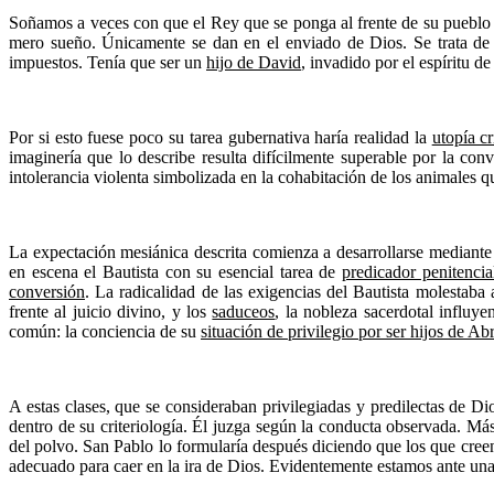
Soñamos a veces con que el Rey que se ponga al frente de su pueblo 
mero sueño. Únicamente se dan en el enviado de Dios. Se trata de
impuestos. Tenía que ser un
hijo de David
, invadido por el espíritu 
Por si esto fuese poco su tarea gubernativa haría realidad la
utopía cr
imaginería que lo describe resulta difícilmente superable por la con
intolerancia violenta simbolizada en la cohabitación de los animales q
La expectación mesiánica descrita comienza a desarrollarse mediant
en escena el Bautista con su esencial tarea de
predicador penitencia
conversión
. La radicalidad de las exigencias del Bautista molestaba 
frente al juicio divino, y los
saduceos
, la nobleza sacerdotal influye
común: la conciencia de su
situación de privilegio por ser hijos de A
A estas clases, que se consideraban privilegiadas y predilectas de Di
dentro de su criteriología. Él juzga según la conducta observada. M
del polvo. San Pablo lo formularía después diciendo que los que creen
adecuado para caer en la ira de Dios. Evidentemente estamos ante un