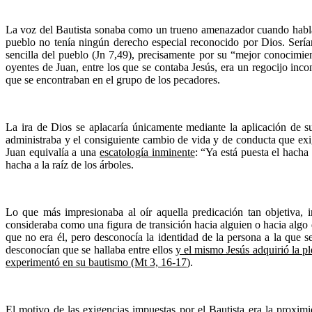
La voz del Bautista sonaba como un trueno amenazador cuando hablaba 
pueblo no tenía ningún derecho especial reconocido por Dios. Sería
sencilla del pueblo (Jn 7,49), precisamente por su “mejor conocimi
oyentes de Juan, entre los que se contaba Jesús, era un regocijo inco
que se encontraban en el grupo de los pecadores.
La ira de Dios se aplacaría únicamente mediante la aplicación de su
administraba y el consiguiente cambio de vida y de conducta que exig
Juan equivalía a una
escatología inminente
: “Ya está puesta el hacha
hacha a la raíz de los árboles.
Lo que más impresionaba al oír aquella predicación tan objetiva, 
consideraba como una figura de transición hacia alguien o hacia algo q
que no era él, pero desconocía la identidad de la persona a la que se
desconocían que se hallaba entre ellos
y el mismo Jesús adquirió la ple
experimentó en su bautismo (Mt 3, 16-17
).
El
motivo
de las exigencias impuestas por el Bautista era
la proximi