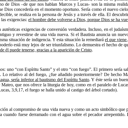
eino de Dios –de que nos hablan Marcos y Lucas- son la misma realidad
ue Dios concedería en el momento oportuno. Sería como el nuevo cielo 
ecible, se realiza en la persona de Jesús y a través de ella. El descubr
 las exigencias:
el hombre debe volverse a Dios, porque Dios se ha vue
auténticas exigencias de conversión verdadera. Incluso, en el judaísm
ntiguo y revestirse de una vida nueva. Si el Bautista anuncia un nuev
isma situación de indigencia. Y esta situación la remediará
el que viene
 poderío está muy lejos de ser triunfalismo. Lo demuestra el hecho de qu
de él puede tenerse, gracias a la aparición de Cristo
.
s: uno “con Espíritu Santo” y el otro “con fuego”. El primero sería salv
los. Lo relativo al del fuego, ¿fue añadido posteriormente? De hecho
agua, sería inferior al bautismo del Espíritu Santo
. Y éste sería un bue
e Mateo, que nos ofrece la liturgia de hoy, como en el paralelo de Luca
cas, 3,9,17, el fuego se halla unido al castigo del árbol cortado).
ación al compromiso de una vida nueva y como un acto simbólico que pr
 día cuando fuese derramado con el agua sobre el pecador arrepentido. 