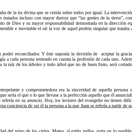
de la ira divina que se cernía sobre todos por igual. La intervención d
n tratados incluso con mayor dureza que “las gentes de la tierra”, co
ento de Dios y su mayor responsabilidad demostrada en la dirección e
ntenible e inevitable el oír la voz de aquel profeta singular que tratab
 poder reconciliador. Y éste suponía la decisión de aceptar la graci
ía a cada persona teniendo en cuenta la profesión de cada uno. Además
 a la raíz de los árboles y todo árbol que no de buen fruto, será corta
interpelante y comprometedora era la sinceridad de aquella persona 
ue sería el que o lo que llevase a la perfección aquello que él anuncia
 refería en su anuncio. Hoy, los lectores del evangelio no tienen dific
na conciencia de ser él la persona a la que Juan se refería a partir de s
dad del reino de los cielos
. Mateo, al estilo judíos, evita en lo posi