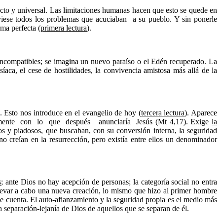
cto y universal. Las limitaciones humanas hacen que esto se quede en
iese todos los problemas que acuciaban a su pueblo. Y sin ponerle
rma perfecta (
primera lectura
).
incompatibles; se imagina un nuevo paraíso o el Edén recuperado. La
íaca, el cese de hostilidades, la convivencia amistosa más allá de la
Esto nos introduce en el evangelio de hoy (
tercera lectura
). Aparece
tamente con lo que después anunciaría Jesús (Mt 4,17). Exige
la
os y piadosos, que buscaban, con su conversión interna, la seguridad
 no creían en la resurrección, pero existía entre ellos un denominador
s
; ante Dios no hay acepción de personas; la categoría social no entra
llevar a cabo una nueva creación, lo mismo que hizo al primer hombre
ue cuenta. El auto-afianzamiento y la seguridad propia es el medio más
a separación-lejanía de Dios de aquellos que se separan de él.