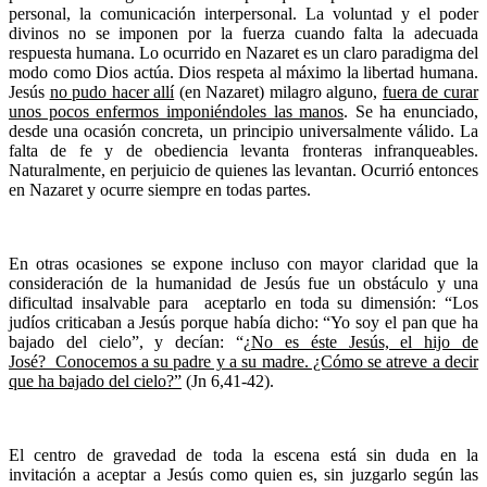
personal, la comunicación interpersonal. La voluntad y el poder
divinos no se imponen por la fuerza cuando falta la adecuada
respuesta humana. Lo ocurrido en Nazaret es un claro paradigma del
modo como Dios actúa. Dios respeta al máximo la libertad humana.
Jesús
no pudo hacer allí
(en Nazaret) milagro alguno,
fuera de curar
unos pocos enfermos imponiéndoles las manos
. Se ha enunciado,
desde una ocasión concreta, un principio universalmente válido. La
falta de fe y de obediencia levanta fronteras infranqueables.
Naturalmente, en perjuicio de quienes las levantan. Ocurrió entonces
en Nazaret y ocurre siempre en todas partes.
En otras ocasiones se expone incluso con mayor claridad que la
consideración de la humanidad de Jesús fue un obstáculo y una
dificultad insalvable para aceptarlo en toda su dimensión: “Los
judíos criticaban a Jesús porque había dicho: “Yo soy el pan que ha
bajado del cielo”, y decían: “¿
No es éste Jesús, el hijo de
José? Conocemos a su padre y a su madre. ¿Cómo se atreve a decir
que ha bajado del cielo?”
(Jn 6,41-42).
El centro de gravedad de toda la escena está sin duda en la
invitación a aceptar a Jesús como quien es, sin juzgarlo según las