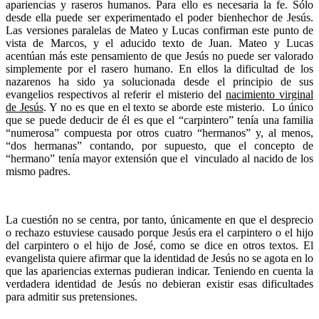
apariencias y raseros humanos. Para ello es necesaria la fe. Sólo
desde ella puede ser experimentado el poder bienhechor de Jesús.
Las versiones paralelas de Mateo y Lucas confirman este punto de
vista de Marcos, y el aducido texto de Juan. Mateo y Lucas
acentúan más este pensamiento de que Jesús no puede ser valorado
simplemente por el rasero humano. En ellos la dificultad de los
nazarenos ha sido ya solucionada desde el principio de sus
evangelios respectivos al referir el misterio del
nacimiento virginal
de Jesús
. Y no es que en el texto se aborde este misterio. Lo único
que se puede deducir de él es que el “carpintero” tenía una familia
“numerosa” compuesta por otros cuatro “hermanos” y, al menos,
“dos hermanas” contando, por supuesto, que el concepto de
“hermano” tenía mayor extensión que el vinculado al nacido de los
mismo padres.
La cuestión no se centra, por tanto, únicamente en que el desprecio
o rechazo estuviese causado porque Jesús era el carpintero o el hijo
del carpintero o el hijo de José, como se dice en otros textos. El
evangelista quiere afirmar que la identidad de Jesús no se agota en lo
que las apariencias externas pudieran indicar. Teniendo en cuenta la
verdadera identidad de Jesús no debieran existir esas dificultades
para admitir sus pretensiones.