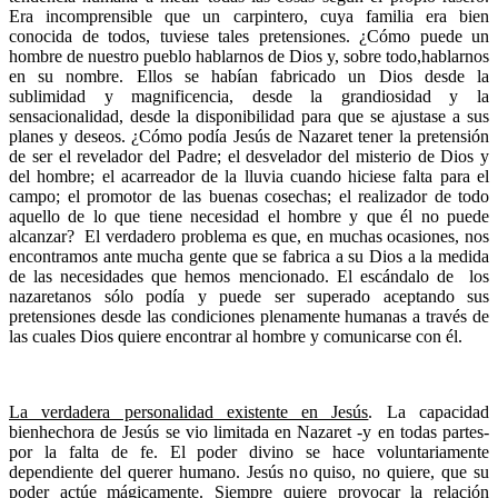
Era incomprensible que un carpintero, cuya familia era bien
conocida de todos, tuviese tales pretensiones. ¿Cómo puede un
hombre de nuestro pueblo hablarnos de Dios y, sobre todo,hablarnos
en su nombre. Ellos se habían fabricado un Dios desde la
sublimidad y magnificencia, desde la grandiosidad y la
sensacionalidad, desde la disponibilidad para que se ajustase a sus
planes y deseos. ¿Cómo podía Jesús de Nazaret tener la pretensión
de ser el revelador del Padre; el desvelador del misterio de Dios y
del hombre; el acarreador de la lluvia cuando hiciese falta para el
campo; el promotor de las buenas cosechas; el realizador de todo
aquello de lo que tiene necesidad el hombre y que él no puede
alcanzar? El verdadero problema es que, en muchas ocasiones, nos
encontramos ante mucha gente que se fabrica a su Dios a la medida
de las necesidades que hemos mencionado. El escándalo de los
nazaretanos sólo podía y puede ser superado aceptando sus
pretensiones desde las condiciones plenamente humanas a través de
las cuales Dios quiere encontrar al hombre y comunicarse con él.
La verdadera personalidad existente en Jesús
. La capacidad
bienhechora de Jesús se vio limitada en Nazaret -y en todas partes-
por la falta de fe. El poder divino se hace voluntariamente
dependiente del querer humano. Jesús no quiso, no quiere, que su
poder actúe mágicamente. Siempre quiere provocar la relación