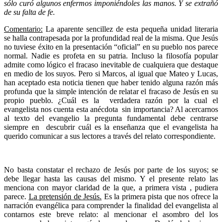
sólo curó algunos enfermos imponiéndoles las manos. Y se extrañó
de su falta de fe.
Comentario:
La aparente sencillez de esta pequeña unidad literaria
se halla contrapesada por la profundidad real de la misma. Que Jesús
no tuviese éxito en la presentación “oficial” en su pueblo nos parece
normal. Nadie es profeta en su patria. Incluso la filosofía popular
admite como lógico el fracaso inevitable de cualquiera que destaque
en medio de los suyos. Pero si Marcos, al igual que Mateo y Lucas,
han aceptado esta noticia tienen que haber tenido alguna razón más
profunda que la simple intención de relatar el fracaso de Jesús en su
propio pueblo. ¿Cuál es la verdadera razón por la cual el
evangelista nos cuenta esta anécdota sin importancia? Al acercarnos
al texto del evangelio la pregunta fundamental debe centrarse
siempre en descubrir cuál es la enseñanza que el evangelista ha
querido comunicar a sus lectores a través del relato correspondiente.
No basta constatar el rechazo de Jesús por parte de los suyos; se
debe llegar hasta las causas del mismo. Y el presente relato las
menciona con mayor claridad de la que, a primera vista , pudiera
parece.
La pretensión de Jesús.
Es la primera pista que nos ofrece la
narración evangélica para comprender la finalidad del evangelista al
contarnos este breve relato: al mencionar el asombro del los