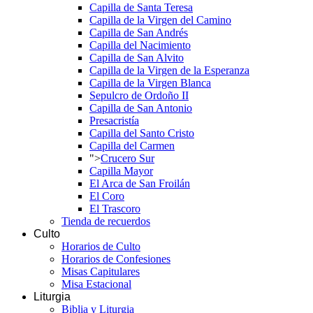
Capilla de Santa Teresa
Capilla de la Virgen del Camino
Capilla de San Andrés
Capilla del Nacimiento
Capilla de San Alvito
Capilla de la Virgen de la Esperanza
Capilla de la Virgen Blanca
Sepulcro de Ordoño II
Capilla de San Antonio
Presacristía
Capilla del Santo Cristo
Capilla del Carmen
">
Crucero Sur
Capilla Mayor
El Arca de San Froilán
El Coro
El Trascoro
Tienda de recuerdos
Culto
Horarios de Culto
Horarios de Confesiones
Misas Capitulares
Misa Estacional
Liturgia
Biblia y Liturgia