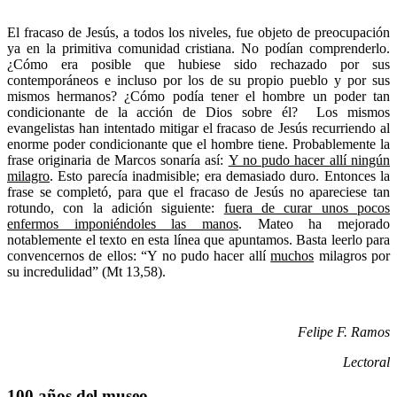
El fracaso de Jesús, a todos los niveles, fue objeto de preocupación
ya en la primitiva comunidad cristiana. No podían comprenderlo.
¿Cómo era posible que hubiese sido rechazado por sus
contemporáneos e incluso por los de su propio pueblo y por sus
mismos hermanos? ¿Cómo podía tener el hombre un poder tan
condicionante de la acción de Dios sobre él? Los mismos
evangelistas han intentado mitigar el fracaso de Jesús recurriendo al
enorme poder condicionante que el hombre tiene. Probablemente la
frase originaria de Marcos sonaría así:
Y no pudo hacer allí ningún
milagro
. Esto parecía inadmisible; era demasiado duro. Entonces la
frase se completó, para que el fracaso de Jesús no apareciese tan
rotundo, con la adición siguiente:
fuera de curar unos pocos
enfermos imponiéndoles las manos
. Mateo ha mejorado
notablemente el texto en esta línea que apuntamos. Basta leerlo para
convencernos de ellos: “Y no pudo hacer allí
muchos
milagros por
su incredulidad” (Mt 13,58).
Felipe F. Ramos
Lectoral
100 años del museo