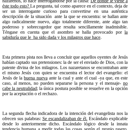
nazarenos, lo hace interrogándose por la causa:
De dónde le viene a
éste todo esto?
La pregunta, tal como aparece en el contexto, deja de
ser un interrogante curioso para convertirse en una auténtica
descripción de la situación ante la que se encuentra: se hallan ante
algo radicalmente nuevo, algo totalmente diferente, ante algo tan
poderoso y sobrecogedor que resulta sencillamente inadmisible.
Téngase en cuenta que el asombro se halla provocado por
la
sabiduría que le ha sido dada y los milagros que hace
.
Esta primera pista nos lleva a concluir que aquellos oyentes de Jesús
habían captado sus pretensiones: la de ser el enviado de Dios, con la
patente divina de los milagros. Los nazaretanos se encontraban ante
el mismo Jesús con quien se encuentra el lector del evangelio: el
Jesús de la
buena nueva
ante la cual y ante el cual -ya que, en este
caso, al menos, no pueden separarse la persona y el mensaje-
no
cabe la neutralidad
; la única postura posible se resuelve en la opción
por la aceptación o el rechazo.
La segunda flecha indicadora de la intención del evangelista nos la
ofrecen sus palabras:
Se escandalizaban de él.
Escándalo explicable
desde lo anteriormente dicho. Escándalo lógico desde la innata
tendencia humana a medir todas las cosas según el propio rasero.