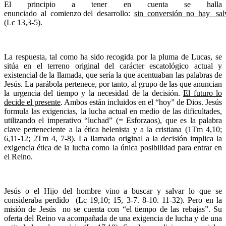
El principio a tener en cuenta se halla
enunciado al comienzo del desarrollo:
sin conversión no hay sal
(Lc 13,3-5).
La respuesta, tal como ha sido recogida por la pluma de Lucas, se
sitúa en el terreno original del carácter escatológico actual y
existencial de la llamada, que sería la que acentuaban las palabras de
Jesús. La parábola pertenece, por tanto, al grupo de las que anuncian
la urgencia del tiempo y la necesidad de la decisión.
El futuro lo
decide el presente
. Ambos están incluidos en el “hoy” de Dios. Jesús
formula las exigencias, la lucha actual en medio de las dificultades,
utilizando el imperativo “luchad” (= Esforzaos), que es la palabra
clave perteneciente a la ética helenista y a la cristiana (1Tm 4,10;
6,11-12; 2Tm 4, 7-8). La llamada original a la decisión implica la
exigencia ética de la lucha como la única posibilidad para entrar en
el Reino.
Jesús o el Hijo del hombre vino a buscar y salvar lo que se
consideraba perdido (Lc 19,10; 15, 3-7. 8-10. 11-32). Pero en la
misión de Jesús no se cuenta con “el tiempo de las rebajas”. Su
oferta del Reino va acompañada de una exigencia de lucha y de una