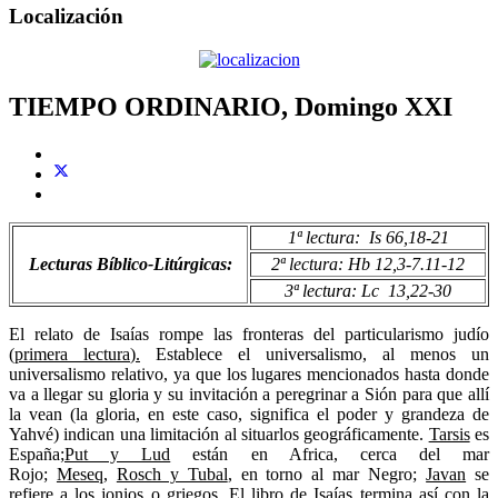
Localización
TIEMPO ORDINARIO, Domingo XXI
1ª lectura: Is 66,18-21
Lecturas Bíblico-Litúrgicas:
2ª lectura: Hb 12,3-7.11-12
3ª lectura: Lc 13,22-30
El relato de Isaías rompe las fronteras del particularismo judío
(
primera lectura
)
.
Establece el universalismo, al menos un
universalismo relativo, ya que los lugares mencionados hasta donde
va a llegar su gloria y su invitación a peregrinar a Sión para que allí
la vean (la gloria, en este caso, significa el poder y grandeza de
Yahvé) indican una limitación al situarlos geográficamente.
Tarsis
es
España;
Put y Lud
están en Africa, cerca del mar
Rojo;
Meseq
,
Rosch y Tubal
, en torno al mar Negro;
Javan
se
refiere a los jonios o griegos. El libro de Isaías termina así con la