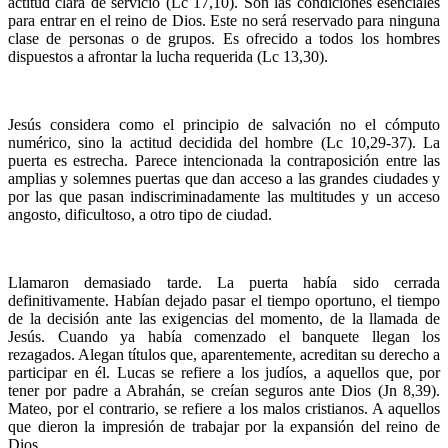
actitud clara de servicio (Lc 17,10). Son las condiciones esenciales
para entrar en el reino de Dios. Este no será reservado para ninguna
clase de personas o de grupos. Es ofrecido a todos los hombres
dispuestos a afrontar la lucha requerida (Lc 13,30).
Jesús considera como el principio de salvación no el cómputo
numérico, sino la actitud decidida del hombre (Lc 10,29-37). La
puerta es estrecha. Parece intencionada la contraposición entre las
amplias y solemnes puertas que dan acceso a las grandes ciudades y
por las que pasan indiscriminadamente las multitudes y un acceso
angosto, dificultoso, a otro tipo de ciudad.
Llamaron demasiado tarde. La puerta había sido cerrada
definitivamente. Habían dejado pasar el tiempo oportuno, el tiempo
de la decisión ante las exigencias del momento, de la llamada de
Jesús. Cuando ya había comenzado el banquete llegan los
rezagados. Alegan títulos que, aparentemente, acreditan su derecho a
participar en él. Lucas se refiere a los judíos, a aquellos que, por
tener por padre a Abrahán, se creían seguros ante Dios (Jn 8,39).
Mateo, por el contrario, se refiere a los malos cristianos. A aquellos
que dieron la impresión de trabajar por la expansión del reino de
Dios.