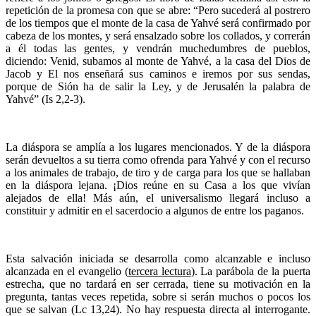
repetición de la promesa con que se abre: “Pero sucederá al postrero
de los tiempos que el monte de la casa de Yahvé será confirmado por
cabeza de los montes, y será ensalzado sobre los collados, y correrán
a él todas las gentes, y vendrán muchedumbres de pueblos,
diciendo: Venid, subamos al monte de Yahvé, a la casa del Dios de
Jacob y El nos enseñará sus caminos e iremos por sus sendas,
porque de Sión ha de salir la Ley, y de Jerusalén la palabra de
Yahvé” (Is 2,2-3).
La diáspora se amplía a los lugares mencionados. Y de la diáspora
serán devueltos a su tierra como ofrenda para Yahvé y con el recurso
a los animales de trabajo, de tiro y de carga para los que se hallaban
en la diáspora lejana. ¡Dios reúne en su Casa a los que vivían
alejados de ella! Más aún, el universalismo llegará incluso a
constituir y admitir en el sacerdocio a algunos de entre los paganos.
Esta salvación iniciada se desarrolla como alcanzable e incluso
alcanzada en el evangelio (
tercera lectura
). La parábola de la puerta
estrecha, que no tardará en ser cerrada, tiene su motivación en la
pregunta, tantas veces repetida, sobre si serán muchos o pocos los
que se salvan (Lc 13,24). No hay respuesta directa al interrogante.