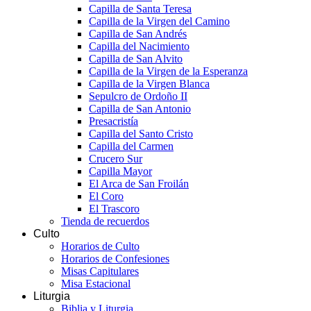
Capilla de Santa Teresa
Capilla de la Virgen del Camino
Capilla de San Andrés
Capilla del Nacimiento
Capilla de San Alvito
Capilla de la Virgen de la Esperanza
Capilla de la Virgen Blanca
Sepulcro de Ordoño II
Capilla de San Antonio
Presacristía
Capilla del Santo Cristo
Capilla del Carmen
Crucero Sur
Capilla Mayor
El Arca de San Froilán
El Coro
El Trascoro
Tienda de recuerdos
Culto
Horarios de Culto
Horarios de Confesiones
Misas Capitulares
Misa Estacional
Liturgia
Biblia y Liturgia