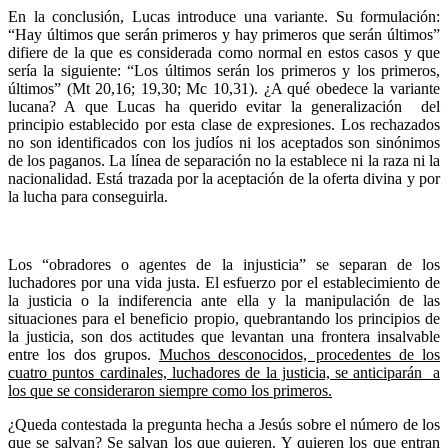
En la conclusión, Lucas introduce una variante. Su formulación:
“Hay últimos que serán primeros y hay primeros que serán últimos”
difiere de la que es considerada como normal en estos casos y que
sería la siguiente: “Los últimos serán los primeros y los primeros,
últimos” (Mt 20,16; 19,30; Mc 10,31). ¿A qué obedece la variante
lucana? A que Lucas ha querido evitar la generalización del
principio establecido por esta clase de expresiones. Los rechazados
no son identificados con los judíos ni los aceptados son sinónimos
de los paganos. La línea de separación no la establece ni la raza ni la
nacionalidad. Está trazada por la aceptación de la oferta divina y por
la lucha para conseguirla.
Los “obradores o agentes de la injusticia” se separan de los
luchadores por una vida justa. El esfuerzo por el establecimiento de
la justicia o la indiferencia ante ella y la manipulación de las
situaciones para el beneficio propio, quebrantando los principios de
la justicia, son dos actitudes que levantan una frontera insalvable
entre los dos grupos.
Muchos desconocidos, procedentes de los
cuatro puntos cardinales, luchadores de la justicia, se anticiparán a
los que se consideraron siempre como los primeros.
¿Queda contestada la pregunta hecha a Jesús sobre el número de los
que se salvan?
Se salvan los que quieren
. Y quieren los que entran