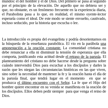
mundos: el del hombre y el de Dios. Del primero se pasa al segundo
por el principio de la elevación. De aquello que no debiera ser y
que, no obstante, es un fenómeno frecuente en la experiencia diaria,
el Parabolista pasa a lo que, en realidad, el mismo oyente-lector
esperaría como el ideal. De este modo se siente envuelto, cautivado,
incluso seducido, por la historia que escucha o lee.
La introducción es propia del evangelista y podría desorientarnos en
la búsqueda de la enseñanza parabólica. El vio en la parábola
una
amonestación a la oración constante.
La comunidad cristiana no
debe renunciar a ella ni disminuir la tensión de esperanza que ella
comporta, justificando esta actitud desde
el retraso de la parusía
. El
planteamiento del cristiano no debe hacerse desde la pregunta sobre
cuándo intervendrá Dios para escuchar a los discípulos y darles la
razón que les niegan las circunstancias históricas en las que viven,
sino sobre la necesidad de mantener la fe y la oración hasta el día de
la parusía final, que tendrá lugar en el momento en que se
produzca
el último encuentro con el Señor
. La fe que el Hijo del
hombre quiere encontrar en su venida se manifiesta en la oración de
los discípulos. Ellos deben pedir siempre para que venga el reino de
Dios.