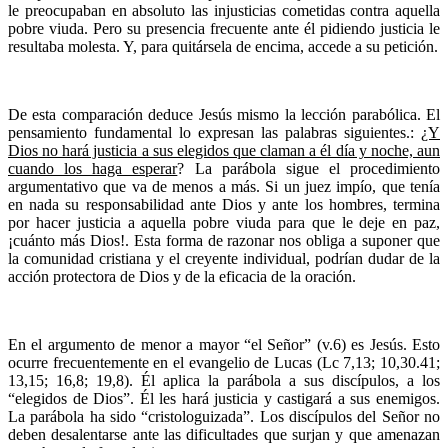
le preocupaban en absoluto las injusticias cometidas contra aquella
pobre viuda. Pero su presencia frecuente ante él pidiendo justicia le
resultaba molesta. Y, para quitársela de encima, accede a su petición.
De esta comparación deduce Jesús mismo la lección parabólica. El
pensamiento fundamental lo expresan las palabras siguientes.:
¿Y
Dios no hará justicia a sus elegidos que claman a él día y noche, aun
cuando los haga esperar
? La parábola sigue el procedimiento
argumentativo que va de menos a más. Si un juez impío, que tenía
en nada su responsabilidad ante Dios y ante los hombres, termina
por hacer justicia a aquella pobre viuda para que le deje en paz,
¡cuánto más Dios!. Esta forma de razonar nos obliga a suponer que
la comunidad cristiana y el creyente individual, podrían dudar de la
acción protectora de Dios y de la eficacia de la oración.
En el argumento de menor a mayor “el Señor” (v.6) es Jesús. Esto
ocurre frecuentemente en el evangelio de Lucas (Lc 7,13; 10,30.41;
13,15; 16,8; 19,8). Él aplica la parábola a sus discípulos, a los
“elegidos de Dios”. Él les hará justicia y castigará a sus enemigos.
La parábola ha sido “cristologuizada”. Los discípulos del Señor no
deben desalentarse ante las dificultades que surjan y que amenazan