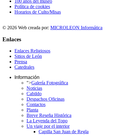
100 años del museo
Política de cookies
Horarios de Culto/Misas
© 2026 Web creada por:
MICROLEON Informática
Enlaces
Enlaces Religiosos
Sitios de León
Prensa
Catedrales
Información
">
Galería Fotográfica
Noticias
Cabildo
Despachos Oficinas
Contactos
Planta
Breve Reseña Histórica
La Leyenda del Topo
Un viaje por el interior
Capilla San Juan de Regla