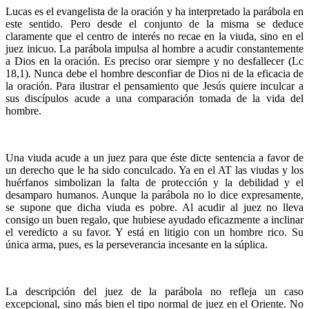
Lucas es el evangelista de la oración y ha interpretado la parábola en
este sentido. Pero desde el conjunto de la misma se deduce
claramente que el centro de interés no recae en la viuda, sino en el
juez inicuo. La parábola impulsa al hombre a acudir constantemente
a Dios en la oración. Es preciso orar siempre y no desfallecer (Lc
18,1). Nunca debe el hombre desconfiar de Dios ni de la eficacia de
la oración. Para ilustrar el pensamiento que Jesús quiere inculcar a
sus discípulos acude a una comparación tomada de la vida del
hombre.
Una viuda acude a un juez para que éste dicte sentencia a favor de
un derecho que le ha sido conculcado. Ya en el AT las viudas y los
huérfanos simbolizan la falta de protección y la debilidad y el
desamparo humanos. Aunque la parábola no lo dice expresamente,
se supone que dicha viuda es pobre. Al acudir al juez no lleva
consigo un buen regalo, que hubiese ayudado eficazmente a inclinar
el veredicto a su favor. Y está en litigio con un hombre rico. Su
única arma, pues, es la perseverancia incesante en la súplica.
La descripción del juez de la parábola no refleja un caso
excepcional, sino más bien el tipo normal de juez en el Oriente. No