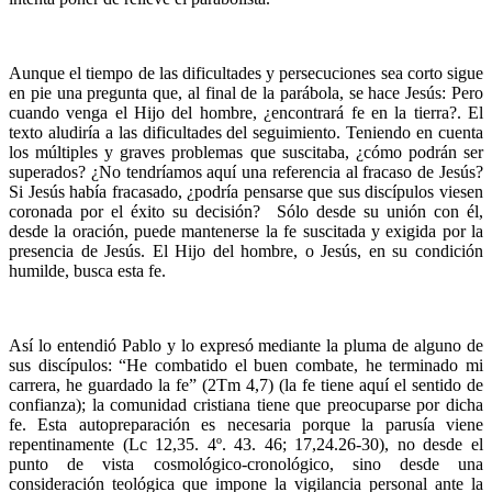
Aunque el tiempo de las dificultades y persecuciones sea corto sigue
en pie una pregunta que, al final de la parábola, se hace Jesús: Pero
cuando venga el Hijo del hombre, ¿encontrará fe en la tierra?. El
texto aludiría a las dificultades del seguimiento. Teniendo en cuenta
los múltiples y graves problemas que suscitaba, ¿cómo podrán ser
superados? ¿No tendríamos aquí una referencia al fracaso de Jesús?
Si Jesús había fracasado, ¿podría pensarse que sus discípulos viesen
coronada por el éxito su decisión? Sólo desde su unión con él,
desde la oración, puede mantenerse la fe suscitada y exigida por la
presencia de Jesús. El Hijo del hombre, o Jesús, en su condición
humilde, busca esta fe.
Así lo entendió Pablo y lo expresó mediante la pluma de alguno de
sus discípulos: “He combatido el buen combate, he terminado mi
carrera, he guardado la fe” (2Tm 4,7) (la fe tiene aquí el sentido de
confianza); la comunidad cristiana tiene que preocuparse por dicha
fe. Esta autopreparación es necesaria porque la parusía viene
repentinamente (Lc 12,35. 4º. 43. 46; 17,24.26-30), no desde el
punto de vista cosmológico-cronológico, sino desde una
consideración teológica que impone la vigilancia personal ante la