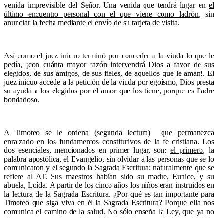
venida imprevisible del Señor. Una venida que tendrá lugar en
el
último encuentro personal con el que viene como ladrón
, sin
anunciar la fecha mediante el envío de su tarjeta de visita.
Así como el juez inicuo terminó por conceder a la viuda lo que le
pedía, ¡con cuánta mayor razón intervendrá Dios a favor de sus
elegidos, de sus amigos, de sus fieles, de aquellos que le aman!. El
juez inicuo accede a la petición de la viuda por egoísmo, Dios presta
su ayuda a los elegidos por el amor que los tiene, porque es Padre
bondadoso.
A Timoteo se le ordena (
segunda lectura
) que permanezca
enraizado en los fundamentos constitutivos de la fe cristiana. Los
dos esenciales, mencionados en primer lugar, son:
el primero
, la
palabra apostólica, el Evangelio, sin olvidar a las personas que se lo
comunicaron y
el segundo
la Sagrada Escritura; naturalmente que se
refiere al AT. Sus maestros habían sido su madre, Eunice, y su
abuela, Loída. A partir de los cinco años los niños eran instruidos en
la lectura de la Sagrada Escritura. ¿Por qué es tan importante para
Timoteo que siga viva en él la Sagrada Escritura? Porque ella nos
comunica el camino de la salud. No sólo enseña la Ley, que ya no