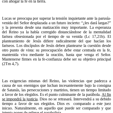
con ahogar la fe en la tierra.
Lucas se preocupa por superar la tensión inquietante ante la parusía-
venida del Señor desplazada a un futuro incierto: “¿les dará largas?”
y la presenta desde una matización muy importante. La esperanza
del Reino ya la había corregido distanciándose de la mentalidad
farisea obsesionada por el tiempo de su venida (Lc 17,21b). El
planteamiento de Jesús difiere radicalmente del que hacían los
fariseos. Los discípulos de Jesús deben plantearse la cuestión desde
otro punto de vista: su preocupación debe estar centrada en la fe,
mantenida viva mediante la oración, hasta que venga el Señor.
Mantenerse firmes en la fe-confianza debe ser su objetivo principal
(2Tm 4,7).
Las exigencias mismas del Reino, las violencias que padezca a
causa de sus enemigos que luchan incesantemente bajo la consigna
de Satanás, las persecuciones y martirios, tienen un tiempo limitado
a favor de los elegidos. Es el punto culminante de la parábola.
Al fin
se impondrá la justicia
. Dios no se retrasará. Intervendrá a su debido
tiempo a favor de sus elegidos. Dios es comparado a este juez
inicuo. Naturalmente, en aquello que puede ser comparado y que
intenta poner de relieve el parabolista.