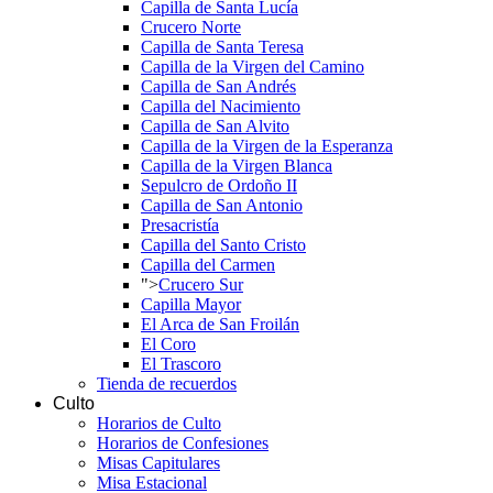
Capilla de Santa Lucía
Crucero Norte
Capilla de Santa Teresa
Capilla de la Virgen del Camino
Capilla de San Andrés
Capilla del Nacimiento
Capilla de San Alvito
Capilla de la Virgen de la Esperanza
Capilla de la Virgen Blanca
Sepulcro de Ordoño II
Capilla de San Antonio
Presacristía
Capilla del Santo Cristo
Capilla del Carmen
">
Crucero Sur
Capilla Mayor
El Arca de San Froilán
El Coro
El Trascoro
Tienda de recuerdos
Culto
Horarios de Culto
Horarios de Confesiones
Misas Capitulares
Misa Estacional