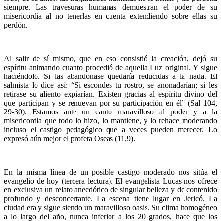
siempre. Las travesuras humanas demuestran el poder de su
misericordia al no tenerlas en cuenta extendiendo sobre ellas su
perdón.
Al salir de sí mismo, que en eso consistió la creación, dejó su
espíritu animando cuanto procedió de aquella Luz original. Y sigue
haciéndolo. Si las abandonase quedaría reducidas a la nada. El
salmista lo dice así: “Si escondes tu rostro, se anonadarían; si les
retirase su aliento expiarían. Existen gracias al espíritu divino del
que participan y se renuevan por su participación en él” (Sal 104,
29-30). Estamos ante un canto maravilloso al poder y a la
misericordia que todo lo hizo, lo mantiene, y lo rehace moderando
incluso el castigo pedagógico que a veces pueden merecer. Lo
expresó aún mejor el profeta Oseas (11,9).
En la misma línea de un posible castigo moderado nos sitúa el
evangelio de hoy (
tercera lectura
). El evangelista Lucas nos ofrece
en exclusiva un relato anecdótico de singular belleza y de contenido
profundo y desconcertante. La escena tiene lugar en Jericó. La
ciudad era y sigue siendo un maravilloso oasis. Su clima homogéneo
a lo largo del año, nunca inferior a los 20 grados, hace que los