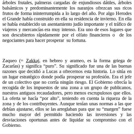
árboles frutales, palmeras cargadas de enjundiosos dátiles, árboles
balsámicos y predominantemente los naranjos ofrezcan sus ricos
frutos de forma ininterrumpida a lo largo del año. Por algo Herodes
el Grande había construido en ella su residencia de invierno. En ella
se había establecido un asentamiento judío importante y el tráfico de
viajeros y mercancías era muy intenso. Era uno de esos lugares que
son descubiertos rápidamente por el olfato financieros o de los
negociantes para hacer prosperar su fortuna.
Zaqueo (=
Zakkaj
, en hebreo y arameo, es la forma griega de
Zacarías) y significa “puro”. Su significado fue una de las buenas
razones que decidió a Lucas a ofrecernos esta historia. Lo sitúa en
un lugar estratégico donde podía prosperar su profesión. Era el jefe
de un colectivo que no corría ningún riesgo. El Gobierno ofrecía la
recogida de los impuestos de una zona a un grupo de publicanos,
nuestros antiguos recaudadores, pero menos escrupulosos que ellos.
La oferta se hacía “por alto”, teniendo en cuenta la riqueza de la
zona y de los contribuyentes. Aunque tenían unas normas a las que
debían ajustarse, ellos se las arreglaban para que su “margen” fuese
mucho mayor del permitido haciendo las inversiones y las
desviaciones oportunas antes de liquidar su compromiso con el
Gobierno.