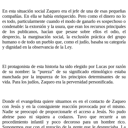
En esta situación social Zaqueo era el jefe de una de esas pequeñas
compañías. En ella se había enriquecido. Pero como el dinero no lo
es todo, particularmente cuando el modo de ganarlo es sospechoso o
condenable: la extorsión y la usura, que eran los recursos principales
de los publicanos, hacían que pesase sobre ellos el odio, el
desprecio, la marginación social, la exclusión práctica del grupo
humano o de todo un pueblo que, como el judío, basaba su categoría
y dignidad en la observancia de la Ley.
El protagonista de esta historia ha sido elegido por Lucas por razón
de su nombre: la “pureza” de su significado etimológico estaba
manchada por la impureza de los principios determinantes de su
vida. Para los judíos, Zaqueo era la perversidad personificada.
Donde el evangelista quiere situarnos es en el contacto de Zaqueo
con Jesús y en la consiguiente reacción provocada por el mismo.
Nadie se preocupó de proporcionarle el acceso a Jesús. No pudo
abrirse paso ni siquiera a codazos. Tuvo que recurrir a un
procedimiento infantil y poco decoroso para un hombre rico.
Suponemos que con el regocijo de la gente que le despreciaba. La