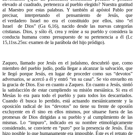
elevado al cuadrado, pertenezca al pueblo elegido? Nuestra gratitud
al Maestro por estas palabras. Y también al apóstol Pablo por
precisar, interpretando el pensamiento de Jesús, que
el verdadero Israel no era el constituido por ellos, sino “el
Israel de Dios” (Ga 6,16), nacido desde las nuevas categorías
cristianas. Dios, y sólo él, crea y reúne a su pueblo y considera la
conducta humana como presupuesto de su pertenencia a él (Lc
15,11ss.25ss: examen de la parábola del hijo pródigo).
Zaqueo, llamado por Jesús en el judaísmo, descubrió que, como
miembro del pueblo judío, podía llegar a alcanzar la salvación, que
le llegó porque Jesús, en lugar de proceder como sus “devotos”
adversarios, se acercó a él y entró “en su casa”. Se vio envuelto en
la gracia de Dios. Eso en cuanto a Zaqueo. En cuanto a Jesús, sintió
la satisfacción de estar cumpliendo su misión mesiánica. Si era el
Mesías lo era para todo el pueblo y para todos los descarriados.
Cuando él busca lo perdido, está actuando mesiánicamente y la
oposición radical de los “devotos” no tiene su frente de oposión
excluyente en él sino en ellos mismos, por situarse fuera de las
promesas de Dios dirigidas a su pueblo y al cumplimiento de las
mismas. Lo “impuro”, indicado en su nombre etimológicamente
considerado, se convierte en “puro” por la presencia de Jesús. Ésta
hizo posible lo que humanamente era imposible. Éste es el retrato de