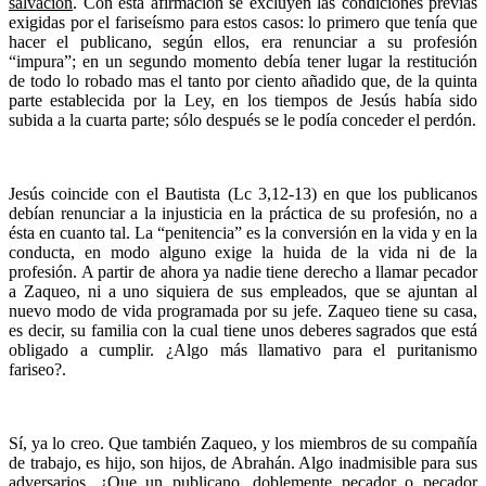
salvación
. Con esta afirmación se excluyen las condiciones previas
exigidas por el fariseísmo para estos casos: lo primero que tenía que
hacer el publicano, según ellos, era renunciar a su profesión
“impura”; en un segundo momento debía tener lugar la restitución
de todo lo robado mas el tanto por ciento añadido que, de la quinta
parte establecida por la Ley, en los tiempos de Jesús había sido
subida a la cuarta parte; sólo después se le podía conceder el perdón.
Jesús coincide con el Bautista (Lc 3,12-13) en que los publicanos
debían renunciar a la injusticia en la práctica de su profesión, no a
ésta en cuanto tal. La “penitencia” es la conversión en la vida y en la
conducta, en modo alguno exige la huida de la vida ni de la
profesión. A partir de ahora ya nadie tiene derecho a llamar pecador
a Zaqueo, ni a uno siquiera de sus empleados, que se ajuntan al
nuevo modo de vida programada por su jefe. Zaqueo tiene su casa,
es decir, su familia con la cual tiene unos deberes sagrados que está
obligado a cumplir. ¿Algo más llamativo para el puritanismo
fariseo?.
Sí, ya lo creo. Que también Zaqueo, y los miembros de su compañía
de trabajo, es hijo, son hijos, de Abrahán. Algo inadmisible para sus
adversarios. ¿Que un publicano, doblemente pecador o pecador