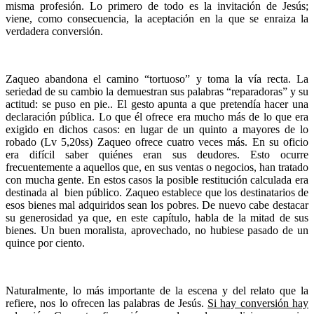
misma profesión. Lo primero de todo es la invitación de Jesús;
viene, como consecuencia, la aceptación en la que se enraiza la
verdadera conversión.
Zaqueo abandona el camino “tortuoso” y toma la vía recta. La
seriedad de su cambio la demuestran sus palabras “reparadoras” y su
actitud: se puso en pie.. El gesto apunta a que pretendía hacer una
declaración pública. Lo que él ofrece era mucho más de lo que era
exigido en dichos casos: en lugar de un quinto a mayores de lo
robado (Lv 5,20ss) Zaqueo ofrece cuatro veces más. En su oficio
era difícil saber quiénes eran sus deudores. Esto ocurre
frecuentemente a aquellos que, en sus ventas o negocios, han tratado
con mucha gente. En estos casos la posible restitución calculada era
destinada al bien público. Zaqueo establece que los destinatarios de
esos bienes mal adquiridos sean los pobres. De nuevo cabe destacar
su generosidad ya que, en este capítulo, habla de la mitad de sus
bienes. Un buen moralista, aprovechado, no hubiese pasado de un
quince por ciento.
Naturalmente, lo más importante de la escena y del relato que la
refiere, nos lo ofrecen las palabras de Jesús.
Si hay conversión hay