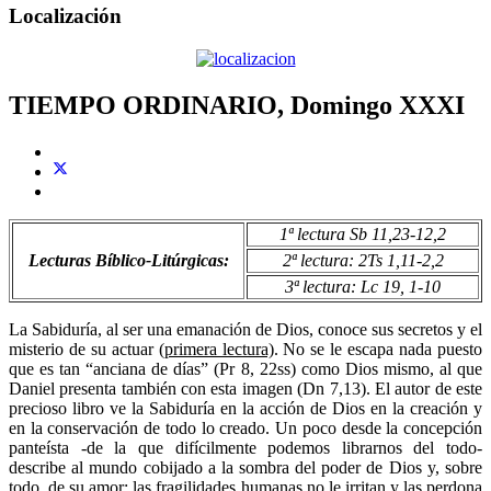
Localización
TIEMPO ORDINARIO, Domingo XXXI
1ª lectura Sb 11,23-12,2
Lecturas Bíblico-Litúrgicas:
2ª lectura: 2Ts 1,11-2,2
3ª lectura: Lc 19, 1-10
La Sabiduría, al ser una emanación de Dios, conoce sus secretos y el
misterio de su actuar (
primera lectura)
. No se le escapa nada puesto
que es tan “anciana de días” (Pr 8, 22ss) como Dios mismo, al que
Daniel presenta también con esta imagen (Dn 7,13). El autor de este
precioso libro ve la Sabiduría en la acción de Dios en la creación y
en la conservación de todo lo creado. Un poco desde la concepción
panteísta -de la que difícilmente podemos librarnos del todo-
describe al mundo cobijado a la sombra del poder de Dios y, sobre
todo, de su amor: las fragilidades humanas no le irritan y las perdona