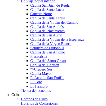
Un viaje por el interior
Capilla San Juan de Regla
Capilla de Santa Lucía
Crucero Norte
Capilla de Santa Teresa
Capilla de la Virgen del Camino
Capilla de San Andrés
Capilla del Nacimiento
Capilla de San Alvito
Capilla de la Virgen de la Esperanza
Capilla de la Virgen Blanca
Sepulcro de Ordoño II
Capilla de San Antonio
Presacristía
Capilla del Santo Cristo
Capilla del Carmen
">
Crucero Sur
Capilla Mayor
El Arca de San Froilán
El Coro
El Trascoro
Tienda de recuerdos
Culto
Horarios de Culto
Horarios de Confesiones