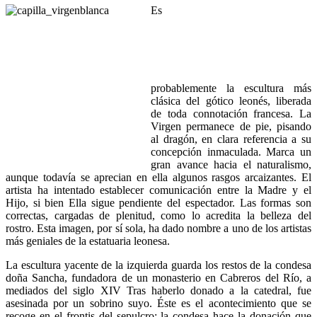
Es
probablemente la escultura más
clásica del gótico leonés, liberada
de toda connotación francesa. La
Virgen permanece de pie, pisando
al dragón, en clara referencia a su
concepción inmaculada. Marca un
gran avance hacia el naturalismo,
aunque todavía se aprecian en ella algunos rasgos arcaizantes. El
artista ha intentado establecer comunicación entre la Madre y el
Hijo, si bien Ella sigue pendiente del espectador. Las formas son
correctas, cargadas de plenitud, como lo acredita la belleza del
rostro. Esta imagen, por sí sola, ha dado nombre a uno de los artistas
más geniales de la estatuaria leonesa.
La escultura yacente de la izquierda guarda los restos de la condesa
doña Sancha, fundadora de un monasterio en Cabreros del Río, a
mediados del siglo XIV Tras haberlo donado a la catedral, fue
asesinada por un sobrino suyo. Éste es el acontecimiento que se
recoge en el frontis del sepulcro: la condesa hace la donación que