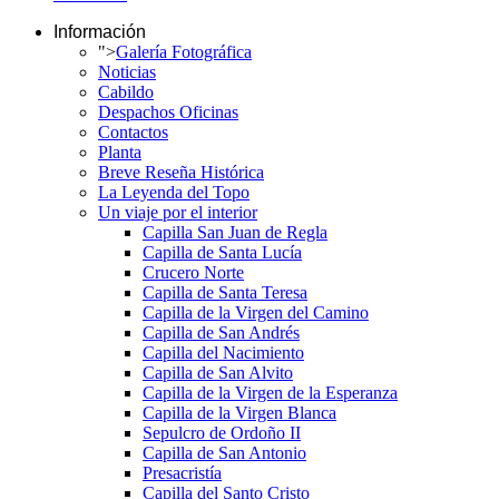
Información
">
Galería Fotográfica
Noticias
Cabildo
Despachos Oficinas
Contactos
Planta
Breve Reseña Histórica
La Leyenda del Topo
Un viaje por el interior
Capilla San Juan de Regla
Capilla de Santa Lucía
Crucero Norte
Capilla de Santa Teresa
Capilla de la Virgen del Camino
Capilla de San Andrés
Capilla del Nacimiento
Capilla de San Alvito
Capilla de la Virgen de la Esperanza
Capilla de la Virgen Blanca
Sepulcro de Ordoño II
Capilla de San Antonio
Presacristía
Capilla del Santo Cristo