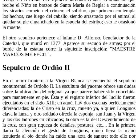
recibe el Niño en brazos de Santa María de Regla; a continuación
los sicarios cometen el crimen; el sobrino, que primero contempla
los hechos, cae luego del caballo, siendo arrastrado por el animal al
quedar su pie enganchado en la espuela del estribo; esto le ocasionó
la muerte.
El otro sepulcro pertenece al infante D. Alfonso, benefactor de la
Catedral, que murió en 1377. Aparece su escudo de armas; por el
borde de la estatua corre la siguiente inscripción: "MAESTRE
MARCOS ME FECIT".
Sepulcro de Ordño II
En el muro frontero a la Virgen Blanca se encuentra el sepulcro
monumental de Ordoño II. La escultura del yacente ofrece sus dudas
sobre la ubicación del original ya que parece haber sido concebida
para mantenerse en pie. Ésta y el registro inferior del lucillo fueron
ejecutados en el siglo XIII; en aquél hay dos escenas perfectamente
diferenciadas: la de Cristo en la cruz, muerto ya, a quien Longinos
clava la lanza y otro soldado ofrecía la esponja, san Juan y la Virgen
y los dos ladrones crucificados; la obra es la del Descendimiento de
la cruz, con gran riqueza de detalles, posturas, etc.... En la primera
llama la atención el gesto de Longinos, quien lleva la mano
izquierda al ojo donde ha caído una gota de sangre; todo ello por